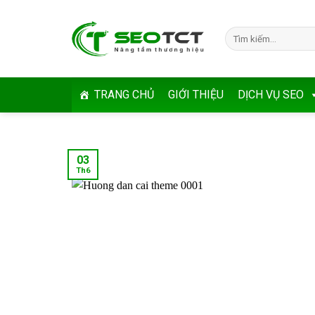
Skip
to
Tìm
content
kiếm:
TRANG CHỦ
GIỚI THIỆU
DỊCH VỤ SEO
03
Th6