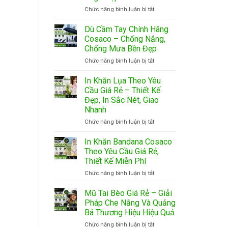
ở
Chức năng bình luận bị tắt
In
Khăn
Dù Cầm Tay Chính Hãng
Trải
Cosaco – Chống Nắng,
Bàn
Chống Mưa Bền Đẹp
Cosaco
ở
Chức năng bình luận bị tắt
Theo
Dù
Yêu
Cầm
Cầu
In Khăn Lụa Theo Yêu
Tay
Giá
Cầu Giá Rẻ – Thiết Kế
Chính
Rẻ,
Đẹp, In Sắc Nét, Giao
Hãng
In
Nhanh
Cosaco
Logo
–
Đẹp
ở
Chức năng bình luận bị tắt
Chống
In
Nắng,
Khăn
In Khăn Bandana Cosaco
Chống
Lụa
Theo Yêu Cầu Giá Rẻ,
Mưa
Theo
Thiết Kế Miễn Phí
Bền
Yêu
Đẹp
ở
Chức năng bình luận bị tắt
Cầu
In
Giá
Khăn
Rẻ
Mũ Tai Bèo Giá Rẻ – Giải
Bandana
–
Pháp Che Nắng Và Quảng
Cosaco
Thiết
Bá Thương Hiệu Hiệu Quả
Theo
Kế
ở
Chức năng bình luận bị tắt
Yêu
Đẹp,