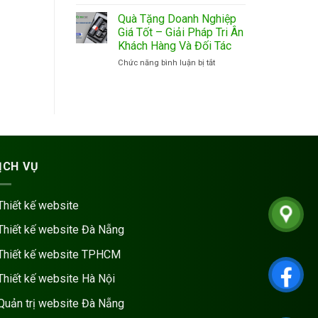
Bền,
Toàn
Balo
Giá
Quốc
Dây
Quà Tặng Doanh Nghiệp
Tốt
Rút
Giá Tốt – Giải Pháp Tri Ân
Cho
Cao
Khách Hàng Và Đối Tác
Cá
Cấp
Nhân
ở
Chức năng bình luận bị tắt
–
Và
Quà
Giải
Doanh
Tặng
Pháp
Nghiệp
Doanh
Tiện
Nghiệp
Lợi
Giá
Cho
Tốt
Học
–
Tập,
Giải
Thể
ỊCH VỤ
Pháp
Thao
Tri
Và
Ân
Quà
Thiết kế website
Khách
Tặng
Hàng
Thiết kế website Đà Nẵng
Và
Đối
Thiết kế website TPHCM
Tác
Thiết kế website Hà Nội
Quản trị website Đà Nẵng