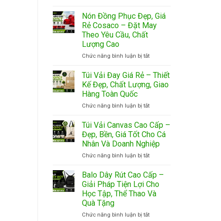
Mũ
Cầu
In
Tai
Giá
Sắc
Nón Đồng Phục Đẹp, Giá
Bèo
Rẻ,
Nét,
Rẻ Cosaco – Đặt May
Giá
Thiết
Giao
Theo Yêu Cầu, Chất
Rẻ
Kế
Nhanh
Lượng Cao
–
Miễn
Giải
Phí
ở
Chức năng bình luận bị tắt
Pháp
Nón
Che
Đồng
Túi Vải Đay Giá Rẻ – Thiết
Nắng
Phục
Kế Đẹp, Chất Lượng, Giao
Và
Đẹp,
Hàng Toàn Quốc
Quảng
Giá
Bá
ở
Chức năng bình luận bị tắt
Rẻ
Thương
Túi
Cosaco
Hiệu
Vải
–
Túi Vải Canvas Cao Cấp –
Hiệu
Đay
Đặt
Đẹp, Bền, Giá Tốt Cho Cá
Quả
Giá
May
Nhân Và Doanh Nghiệp
Rẻ
Theo
ở
Chức năng bình luận bị tắt
–
Yêu
Túi
Thiết
Cầu,
Vải
Kế
Chất
Balo Dây Rút Cao Cấp –
Canvas
Đẹp,
Lượng
Giải Pháp Tiện Lợi Cho
Cao
Chất
Cao
Học Tập, Thể Thao Và
Cấp
Lượng,
Quà Tặng
–
Giao
Đẹp,
Hàng
ở
Chức năng bình luận bị tắt