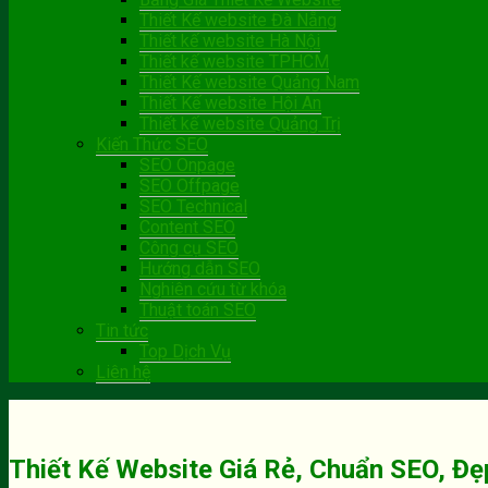
Thiết Kế website Đà Nẵng
Thiết kế website Hà Nội
Thiết kế website TPHCM
Thiết Kế website Quảng Nam
Thiết Kế website Hội An
Thiết kế website Quảng Trị
Kiến Thức SEO
SEO Onpage
SEO Offpage
SEO Technical
Content SEO
Công cụ SEO
Hướng dẫn SEO
Nghiên cứu từ khóa
Thuật toán SEO
Tin tức
Top Dịch Vụ
Liên hệ
Thiết Kế Website Giá Rẻ, Chuẩn SEO, Đ