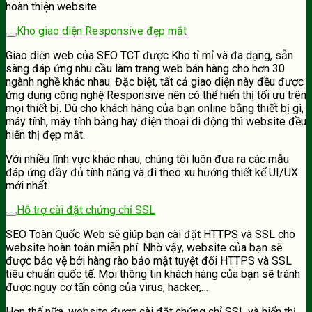
hoàn thiện website
Kho giao diện Responsive đẹp mắt
Giao diện web của SEO TCT được Kho tỉ mỉ và đa dạng, sẵn
sàng đáp ứng nhu cầu làm trang web bán hàng cho hơn 30
ngành nghề khác nhau. Đặc biệt, tất cả giao diện này đều được
ứng dụng công nghệ Responsive nên có thể hiển thị tối ưu trên
mọi thiết bị. Dù cho khách hàng của bạn online bằng thiết bị gì,
máy tính, máy tính bảng hay điện thoại di động thì website đều
hiển thị đẹp mắt.
Với nhiều lĩnh vực khác nhau, chúng tôi luôn đưa ra các mẫu
đáp ứng đầy đủ tính năng và đi theo xu hướng thiết kế UI/UX
mới nhất.
Hỗ trợ cài đặt chứng chỉ SSL
SEO Toàn Quốc Web sẽ giúp bạn cài đặt HTTPS và SSL cho
website hoàn toàn miễn phí. Nhờ vậy, website của bạn sẽ
được bảo vệ bởi hàng rào bảo mật tuyệt đối HTTPS và SSL
tiêu chuẩn quốc tế. Mọi thông tin khách hàng của bạn sẽ tránh
được nguy cơ tấn công của virus, hacker,…
Hơn thế nữa, website được cài đặt chứng chỉ SSL và hiển thị