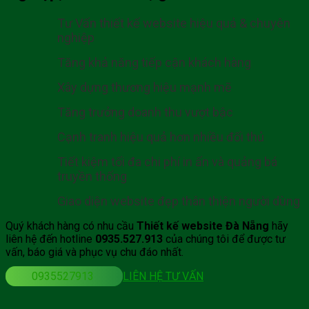
Tư Vấn thiết kế website hiệu quả & chuyên
nghiệp
Tăng khả năng tiếp cận khách hàng
Xây dựng thương hiệu mạnh mẽ
Tăng trưởng doanh thu vượt bậc
Cạnh tranh hiệu quả hơn nhiều đối thủ
Tiết kiệm tối đa chi phí in ấn và quảng bá
truyền thống
Giao diện website đẹp thân thiện người dùng
Quý khách hàng có nhu cầu
Thiết kế website Đà Nẵng
hãy
liên hệ đến hotline
0935.527.913
của chúng tôi để được tư
vấn, báo giá và phục vụ chu đáo nhất.
0935527913
LIÊN HỆ TƯ VẤN