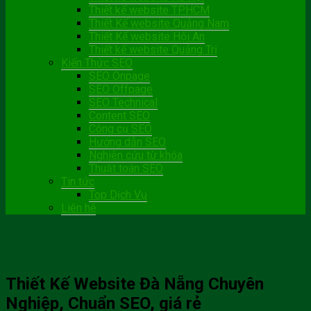
Thiết kế website TPHCM
Thiết Kế website Quảng Nam
Thiết Kế website Hội An
Thiết kế website Quảng Trị
Kiến Thức SEO
SEO Onpage
SEO Offpage
SEO Technical
Content SEO
Công cụ SEO
Hướng dẫn SEO
Nghiên cứu từ khóa
Thuật toán SEO
Tin tức
Top Dịch Vụ
Liên hệ
Thiết Kế Website Đà Nẵng Chuyên
Nghiệp, Chuẩn SEO, giá rẻ